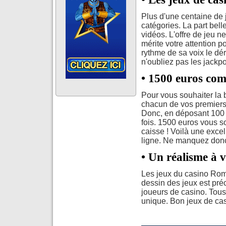
Plus d'une centaine de 
catégories. La part bell
vidéos. L'offre de jeu ne
mérite votre attention p
rythme de sa voix le dér
n'oubliez pas les jackpo
• 1500 euros co
Pour vous souhaiter la
chacun de vos premiers 
Donc, en déposant 100 e
fois. 1500 euros vous s
caisse ! Voilà une exce
ligne. Ne manquez donc 
• Un réalisme à v
Les jeux du casino Rome
dessin des jeux est préc
joueurs de casino. Tous
unique. Bon jeux de cas