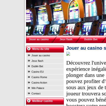
Jouer au casino
Jeux flash
Dublin Bet
Jouer au casino s
Menu du site
Jouer au casino
Jeux flash
Découvrez l'unive
Dublin Bet
expérience inégalé
Casino EU
plonger dans une 
Casino Rome
pouvez profiter d
Casino Action
sous aux jeux de 
Win Palace
joueur trouvera s
Contact
vous pouvez bénéf
Meilleur casino
boostera votre pr