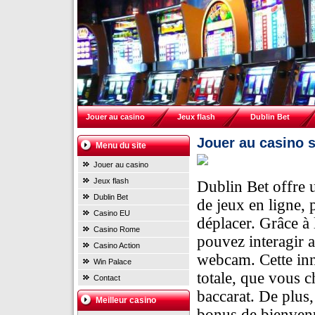
Jouer au casino
Jeux flash
Dublin Bet
Jouer au casino s
Menu du site
Jouer au casino
Jeux flash
Dublin Bet offre 
Dublin Bet
de jeux en ligne, 
Casino EU
déplacer. Grâce à
Casino Rome
pouvez interagir a
Casino Action
webcam. Cette in
Win Palace
totale, que vous ch
Contact
baccarat. De plus
Meilleur casino
bonus de bienvenu